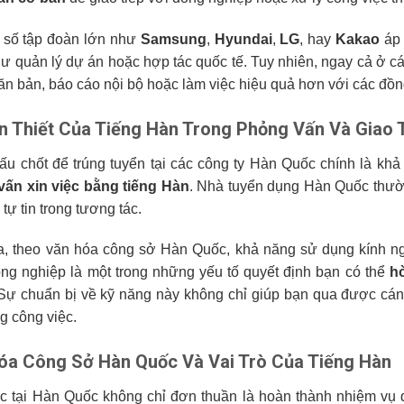
 số tập đoàn lớn như
Samsung
,
Hyundai
,
LG
, hay
Kakao
áp 
ư quản lý dự án hoặc hợp tác quốc tế. Tuy nhiên, ngay cả ở cá
văn bản, báo cáo nội bộ hoặc làm việc hiệu quả hơn với các đồ
n Thiết Của Tiếng Hàn Trong Phỏng Vấn Và Giao 
u chốt để trúng tuyển tại các công ty Hàn Quốc chính là khả 
ấn xin việc bằng tiếng Hàn
. Nhà tuyển dụng Hàn Quốc thường
 tự tin trong tương tác.
a, theo văn hóa công sở Hàn Quốc, khả năng sử dụng kính ngữ
ng nghiệp là một trong những yếu tố quyết định bạn có thể
h
Sự chuẩn bị về kỹ năng này không chỉ giúp bạn qua được cá
ng công việc.
óa Công Sở Hàn Quốc Và Vai Trò Của Tiếng Hàn
c tại Hàn Quốc không chỉ đơn thuần là hoàn thành nhiệm vụ