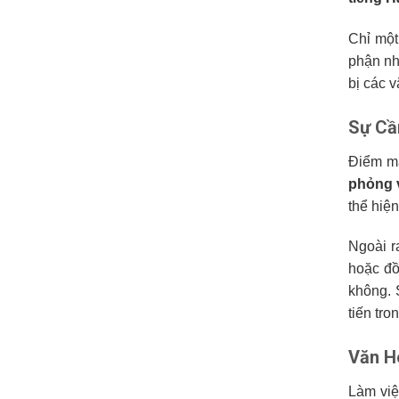
Chỉ một
phận nh
bị các 
Sự Cầ
Điểm mấ
phỏng v
thể hiện
Ngoài r
hoặc đồ
không. 
tiến tro
Văn H
Làm việ