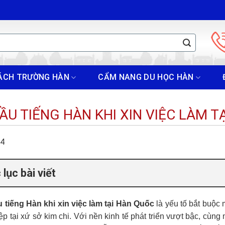
ÁCH TRƯỜNG HÀN
CẨM NANG DU HỌC HÀN
ẦU TIẾNG HÀN KHI XIN VIỆC LÀM 
24
lục bài viết
 tiếng Hàn khi xin việc làm tại Hàn Quốc
là yếu tố bắt buộc
ệp tại xứ sở kim chi. Với nền kinh tế phát triển vượt bậc, cù