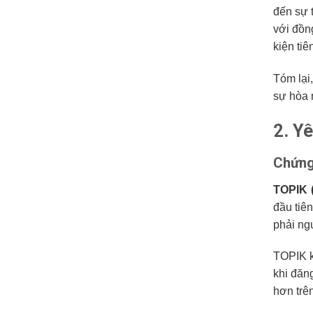
đến sự 
với đồn
kiện ti
Tóm lại
sự hòa 
2. Y
Chứng
TOPIK (
đầu tiê
phải ng
TOPIK 
khi đăn
hơn trên