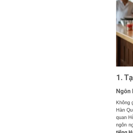
1. T
Ngôn 
Không g
Hàn Qu
quan Hỗ
ngôn ng
tiếng H