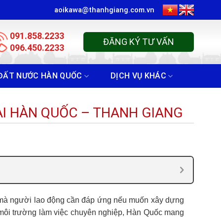
aoikawa@thanhgiang.com.vn
091.858.2233
ĐĂNG KÝ TƯ VẤN
096.450.2233
ĐẤT NƯỚC HÀN QUỐC
DỊCH VỤ KHÁC
TẠI HÀN QUỐC – THANH GIANG
 mà người lao động cần đáp ứng nếu muốn xây dựng
ng môi trường làm việc chuyên nghiệp, Hàn Quốc mang