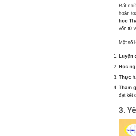
Rất nhi
hoàn to
học Th
vốn từ v
Một số 
Luyện 
Học ng
Thực hà
Tham g
đạt kết 
3. Y