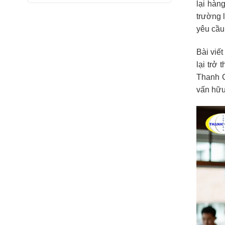
lại hàn
trường 
yêu cầu
Bài viế
lại trở
Thanh G
vấn hữu