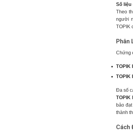
Số liệu
Theo th
người 
TOPIK c
Phân 
Chứng c
TOPIK I
TOPIK I
Đa số c
TOPIK 
bảo đạt 
thành t
Cách 