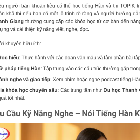
ều người băn khoăn liệu có thể học tiếng Hàn và thi TOPIK t
àn khả thi nếu bạn có một lộ trình rõ ràng và người hướng d
anh Giang
thường cung cấp các khóa học từ cơ bản đến nâng 
ựng và cải thiện kỹ năng viết, nghe, đọc.
lời khuyên hữu ích:
đọc hiểu
: Thực hành với các đoạn văn mẫu và làm phần bài tập
ữ pháp tiếng Hàn
: Tập trung vào các cấu trúc thường gặp trong
nh nghe và giao tiếp
: Xem phim hoặc nghe podcast tiếng Hàn 
ia khóa học chuyên sâu
: Các trung tâm như
Du học Thanh 
quả tốt nhất.
êu Cầu Kỹ Năng Nghe – Nói Tiếng Hàn 