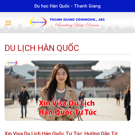
Skip
Du học Hàn Quốc - Thanh Giang
to
content
DU LỊCH HÀN QUỐC
Xin Visa Du Lịch Hàn Quốc Tự Túc: Hướng Dẫn Từ