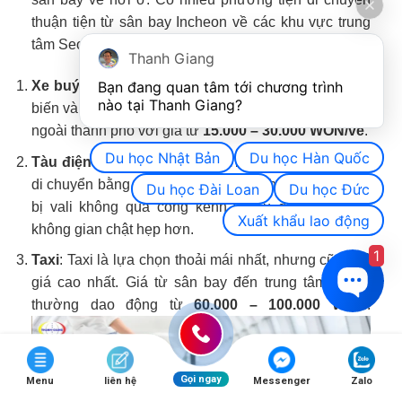
thuận tiện từ sân bay Incheon về các khu vực trung
tâm Seoul và các thành phố lớn khác:
Thanh Giang
Bạn đang quan tâm tới chương trình 
Xe buýt sân bay
: Đây là phương tiện di chuyển phổ
nào tại Thanh Giang? 
biến và hợp lý. Xe buýt đưa đón các khu vực trong và
ngoài thành phố với giá từ
15.000 – 30.000 WON/vé
.
Du học Nhật Bản
Du học Hàn Quốc
Tàu điện ngầm
: Nếu muốn tiết kiệm hơn, bạn có thể
di chuyển bằng tàu điện ngầm. Tuy nhiên, hãy chuẩn
Du học Đài Loan
Du học Đức
bị vali không quá cồng kềnh vì tàu điện ngầm có
Xuất khẩu lao động
không gian chật hẹp hơn.
1
Taxi
: Taxi là lựa chọn thoải mái nhất, nhưng cũng có
giá cao nhất. Giá từ sân bay đến trung tâm Seoul
thường dao động từ
60.000 – 100.000 WON
.
Gọi ngay
Menu
liên hệ
Messenger
Zalo