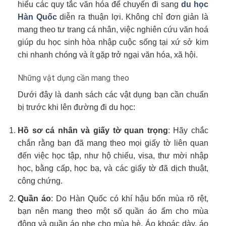
hiểu các quy tắc văn hóa để chuyến đi sang
du học
Hàn Quốc
diễn ra thuận lợi. Không chỉ đơn giản là
mang theo tư trang cá nhân, việc nghiên cứu văn hoá
giúp du học sinh hòa nhập cuộc sống tại xứ sở kim
chi nhanh chóng và ít gặp trở ngại văn hóa, xã hội.
Những vật dụng cần mang theo
Dưới đây là danh sách các vật dụng bạn cần chuẩn
bị trước khi lên đường đi du học:
Hồ sơ cá nhân và giấy tờ quan trọng
: Hãy chắc
chắn rằng bạn đã mang theo mọi giấy tờ liên quan
đến việc học tập, như hộ chiếu, visa, thư mời nhập
học, bằng cấp, học bạ, và các giấy tờ đã dịch thuật,
công chứng.
Quần áo
: Do Hàn Quốc có khí hậu bốn mùa rõ rệt,
bạn nên mang theo một số quần áo ấm cho mùa
đông và quần áo nhẹ cho mùa hè. Áo khoác dày, áo