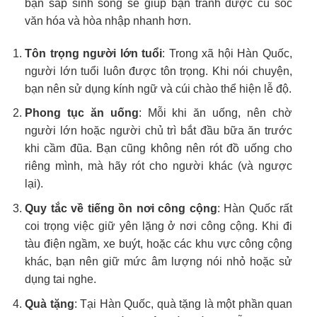
bạn sắp sinh sống sẽ giúp bạn tránh được cú sốc
văn hóa và hòa nhập nhanh hơn.
Tôn trọng người lớn tuổi
: Trong xã hội Hàn Quốc,
người lớn tuổi luôn được tôn trọng. Khi nói chuyện,
bạn nên sử dụng kính ngữ và cúi chào thể hiện lễ độ.
Phong tục ăn uống
: Mỗi khi ăn uống, nên chờ
người lớn hoặc người chủ trì bắt đầu bữa ăn trước
khi cầm đũa. Bạn cũng không nên rót đồ uống cho
riêng mình, mà hãy rót cho người khác (và ngược
lại).
Quy tắc về tiếng ồn nơi công cộng
: Hàn Quốc rất
coi trọng việc giữ yên lặng ở nơi công cộng. Khi đi
tàu điện ngầm, xe buýt, hoặc các khu vực công cộng
khác, bạn nên giữ mức âm lượng nói nhỏ hoặc sử
dụng tai nghe.
Quà tặng
: Tại Hàn Quốc, quà tặng là một phần quan