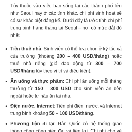
Tùy thuộc vào việc bạn sống tại các thành phố lớn
như Seoul hay ở các tỉnh khác, chi phí sinh hoạt sẽ
có sự khác biệt đáng kể. Dưới đây là ước tính chi phí
trung bình hàng tháng tại Seoul – nơi có mức đắt đỏ
nhất:
Tiền thuê nhà
: Sinh viên có thể lựa chọn ở ký túc xá
của trường (khoảng
200 – 400 USD/tháng
) hoặc
thuê nhà riêng (giá dao động từ
300 – 700
USD/tháng
tùy theo vị trí và điều kiện).
Ăn uống và thực phẩm
: Chi phí ăn uống mỗi tháng
thường từ
150 – 300 USD
cho sinh viên ăn bên
ngoài hoặc tự nấu ăn tại nhà.
Điện nước, Internet
: Tiền phí điện, nước, và Internet
trung bình khoảng
50 – 100 USD/tháng
.
Phương tiện đi lại
: Hàn Quốc có hệ thống giao
thông công cộng hiện đại và tiện lợi. Chi phí cho vé