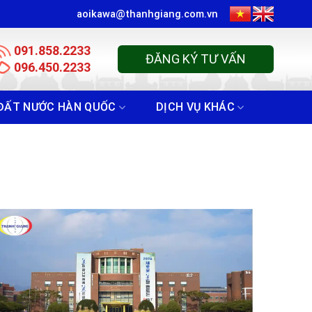
aoikawa@thanhgiang.com.vn
091.858.2233
ĐĂNG KÝ TƯ VẤN
096.450.2233
ĐẤT NƯỚC HÀN QUỐC
DỊCH VỤ KHÁC