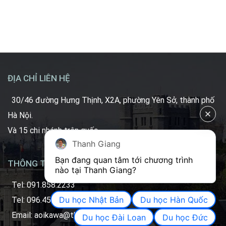
ĐỊA CHỈ LIÊN HỆ
30/46 đường Hưng Thịnh, X2A, phường Yên Sở, thành phố
Hà Nội.
Và 15 chi nhánh trên quốc.
Thanh Giang
Bạn đang quan tâm tới chương trình 
THÔNG TIN LIÊN HỆ
nào tại Thanh Giang? 
Tel: 091.858.2233
Du học Nhật Bản
Du học Hàn Quốc
Tel: 096.450.2233 (Zalo)
Email: aoikawa@thanhgiang.com.vn
Du học Đài Loan
Du học Đức