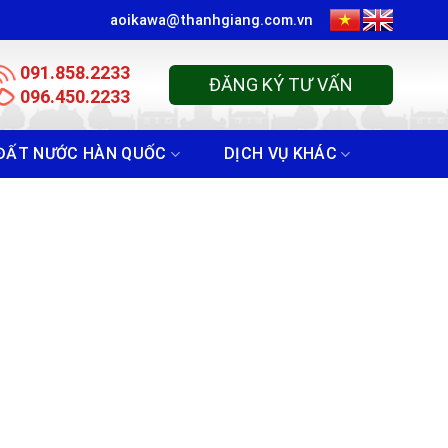
aoikawa@thanhgiang.com.vn
091.858.2233
ĐĂNG KÝ TƯ VẤN
096.450.2233
ĐẤT NƯỚC HÀN QUỐC
DỊCH VỤ KHÁC