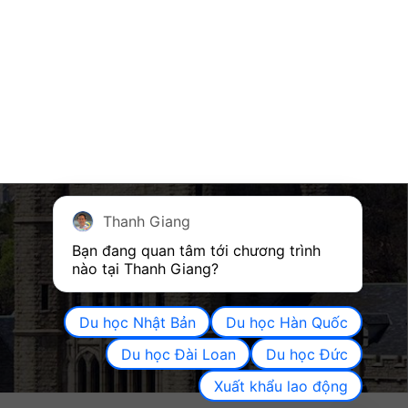
Thanh Giang
KẾT NỐI VỚI CHÚNG TÔI
Bạn đang quan tâm tới chương trình 
nào tại Thanh Giang? 
Du học Nhật Bản
Du học Hàn Quốc
Du học Đài Loan
Du học Đức
Xuất khẩu lao động