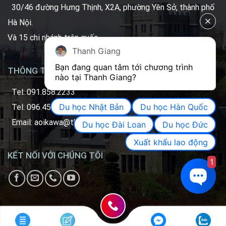
30/46 đường Hưng Thịnh, X2A, phường Yên Sở, thành phố
Hà Nội.
Và 15 chi nhánh trên quốc.
Thanh Giang
Bạn đang quan tâm tới chương trình 
THÔNG TIN LIÊN HỆ
nào tại Thanh Giang? 
Tel: 091.858.2233
Du học Nhật Bản
Du học Hàn Quốc
Tel: 096.450.2233 (Zalo)
Email: aoikawa@thanhgiang.com.vn
Du học Đài Loan
Du học Đức
Xuất khẩu lao động
KẾT NỐI VỚI CHÚNG TÔI
1