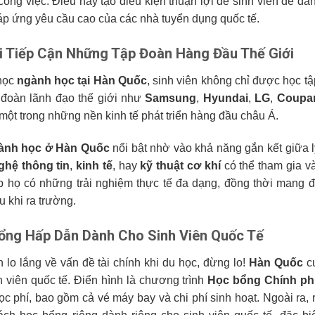
 công việc. Điều này tạo điều kiện thuận lợi để sinh viên dễ d
p ứng yêu cầu cao của các nhà tuyển dụng quốc tế.
i Tiếp Cận Những Tập Đoàn Hàng Đầu Thế Giới
học
ngành học tại Hàn Quốc
, sinh viên không chỉ được học tậ
 đoàn lãnh đạo thế giới như
Samsung
,
Hyundai
,
LG
,
Coupa
một trong những nền kinh tế phát triển hàng đầu châu Á.
ành học ở Hàn Quốc
nổi bật nhờ vào khả năng gắn kết giữa l
ghệ thông tin
,
kinh tế
, hay
kỹ thuật cơ khí
có thể tham gia và
úp họ có những trải nghiệm thực tế đa dạng, đồng thời mang
u khi ra trường.
ổng Hấp Dẫn Dành Cho Sinh Viên Quốc Tế
 lo lắng về vấn đề tài chính khi du học, đừng lo!
Hàn Quốc
cu
h viên quốc tế. Điển hình là chương trình
Học bổng Chính ph
c phí, bao gồm cả vé máy bay và chi phí sinh hoạt. Ngoài ra, 