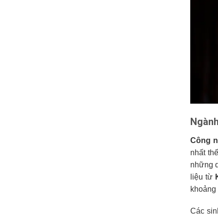
Ngành
Công ng
nhất th
những q
liệu từ
khoảng
Các sin