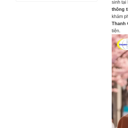
sinh tạ
thông t
khám p
Thanh 
tiện.