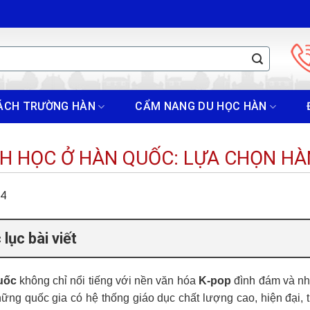
ÁCH TRƯỜNG HÀN
CẨM NANG DU HỌC HÀN
H HỌC Ở HÀN QUỐC: LỰA CHỌN H
24
lục bài viết
uốc
không chỉ nổi tiếng với nền văn hóa
K-pop
đình đám và nh
hững quốc gia có hệ thống giáo dục chất lượng cao, hiện đại, 