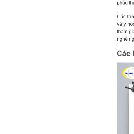
phẫu th
Các tr
và y họ
tham gi
nghề ngh
Các 