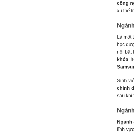
công n
xu thế 
Ngành
Là một 
học đượ
nổi bật
khóa h
Samsu
Sinh vi
chính 
sau khi 
Ngành
Ngành 
lĩnh vự