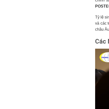
chính s
POSTE
Tỷ lệ s
và các 
châu Âu
Các 