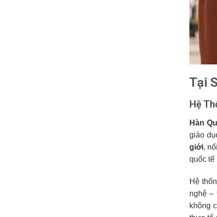
Tại 
Hệ Th
Hàn Q
giáo dụ
giới
, n
quốc tế
Hệ thố
nghệ – 
không c