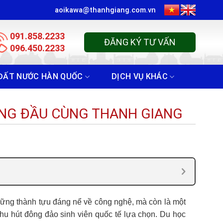
aoikawa@thanhgiang.com.vn
091.858.2233
ĐĂNG KÝ TƯ VẤN
096.450.2233
ĐẤT NƯỚC HÀN QUỐC
DỊCH VỤ KHÁC
ÀNG ĐẦU CÙNG THANH GIANG
ững thành tựu đáng nể về công nghệ, mà còn là một
thu hút đông đảo sinh viên quốc tế lựa chọn. Du học