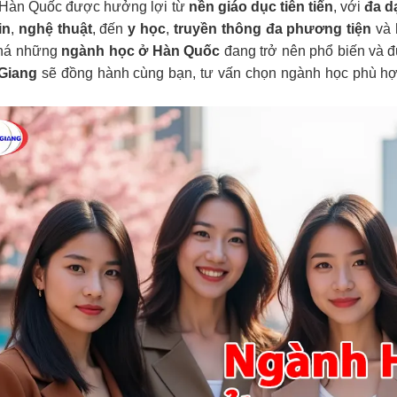
i Hàn Quốc được hưởng lợi từ
nền giáo dục tiên tiến
, với
đa d
in
,
nghệ thuật
, đến
y học
,
truyền thông đa phương tiện
và 
há những
ngành học ở Hàn Quốc
đang trở nên phổ biến và đ
Giang
sẽ đồng hành cùng bạn, tư vấn chọn ngành học phù hợp