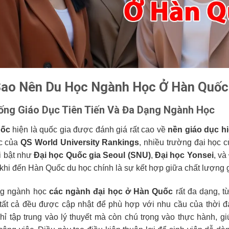
Sao Nên Du Học Ngành Học Ở Hàn Quốc
ống Giáo Dục Tiên Tiến Và Đa Dạng Ngành Học
uốc
hiện là quốc gia được đánh giá rất cao về
nền giáo dục hi
c của
QS World University Rankings
, nhiều trường đại học
ổi bật như
Đại học Quốc gia Seoul (SNU)
,
Đại học Yonsei
, và
 khi đến Hàn Quốc du học chính là sự kết hợp giữa chất lượng gi
ng ngành học
các ngành đại học ở Hàn Quốc
rất đa dạng, t
tất cả đều được cập nhật để phù hợp với nhu cầu của thời đ
hỉ tập trung vào lý thuyết mà còn chú trọng vào thực hành, g