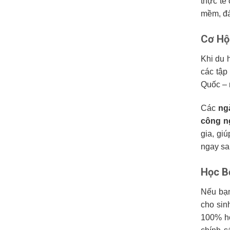
thực tế
mềm, đá
Cơ Hộ
Khi du 
các tập
Quốc – 
Các
ng
công n
gia, gi
ngay sa
Học B
Nếu bạn
cho sin
100% họ