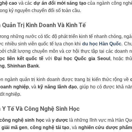
ghệ cao
và các
dự án đổi mới sáng tạo
của ngành công nghệ
trong kỷ nguyên chuyển đổi số toàn cầu.
 Quản Trị Kinh Doanh Và Kinh Tế
trong những nước có tốc độ phát triển kinh tế nhanh chóng, ng
c nhiều sinh viên quốc tế lựa chọn khi
du học Hàn Quốc
. Ch
 bởi chất lượng chuyên môn và cơ hội thực tập tại các doanh ng
ọc liên kết quốc tế
với
Đại học Quốc gia Seoul
, hoặc th
ng
,
Shinhan Bank
.
ên ngành quản trị kinh doanh được trang bị kiến thức rộng về
doanh nghiệp
, và
kỹ năng lãnh đạo
, giúp họ có được khả năn
tốt nghiệp.
 Y Tế Và Công Nghệ Sinh Học
công nghệ sinh học
và
y dược
là những lĩnh vực mà Hàn Qu
c
giải mã gen
,
công nghệ tái tạo
, và
nghiên cứu dược phẩ