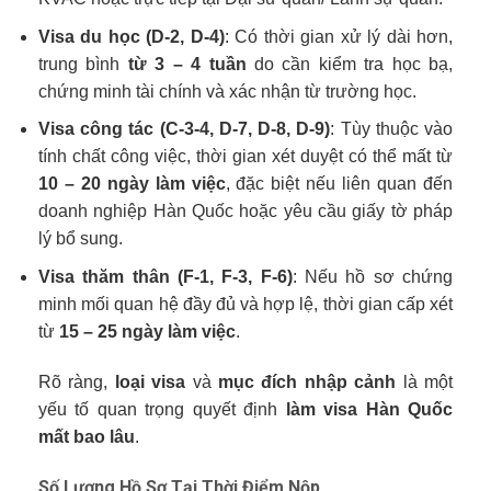
Visa du học (D-2, D-4)
: Có thời gian xử lý dài hơn,
trung bình
từ 3 – 4 tuần
do cần kiểm tra học bạ,
chứng minh tài chính và xác nhận từ trường học.
Visa công tác (C-3-4, D-7, D-8, D-9)
: Tùy thuộc vào
tính chất công việc, thời gian xét duyệt có thể mất từ
10 – 20 ngày làm việc
, đặc biệt nếu liên quan đến
doanh nghiệp Hàn Quốc hoặc yêu cầu giấy tờ pháp
lý bổ sung.
Visa thăm thân (F-1, F-3, F-6)
: Nếu hồ sơ chứng
minh mối quan hệ đầy đủ và hợp lệ, thời gian cấp xét
từ
15 – 25 ngày làm việc
.
Rõ ràng,
loại visa
và
mục đích nhập cảnh
là một
yếu tố quan trọng quyết định
làm visa Hàn Quốc
mất bao lâu
.
Số Lượng Hồ Sơ Tại Thời Điểm Nộp