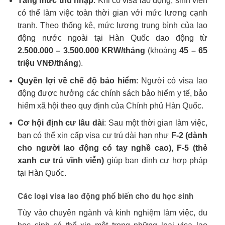
Tăng mức thu nhập
: Khi có visa lao động, sinh viên
có thể làm việc toàn thời gian với mức lương cạnh
tranh. Theo thống kê, mức lương trung bình của lao
động nước ngoài tại Hàn Quốc dao động từ
2.500.000 – 3.500.000 KRW/tháng
(khoảng
45 – 65
triệu VNĐ/tháng
).
Quyền lợi về chế độ bảo hiểm
: Người có visa lao
động được hưởng các chính sách bảo hiểm y tế, bảo
hiểm xã hội theo quy định của Chính phủ Hàn Quốc.
Cơ hội định cư lâu dài
: Sau một thời gian làm việc,
bạn có thể xin cấp visa cư trú dài hạn như
F-2 (dành
cho người lao động có tay nghề cao), F-5 (thẻ
xanh cư trú vĩnh viễn)
giúp bạn định cư hợp pháp
tại Hàn Quốc.
Các loại visa lao động phổ biến cho du học sinh
Tùy vào chuyên ngành và kinh nghiệm làm việc, du