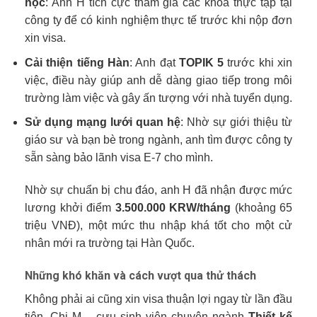
học
: Anh H tích cực tham gia các khóa thực tập tại
công ty để có kinh nghiệm thực tế trước khi nộp đơn
xin visa.
Cải thiện tiếng Hàn
: Anh đạt
TOPIK 5
trước khi xin
việc, điều này giúp anh dễ dàng giao tiếp trong môi
trường làm việc và gây ấn tượng với nhà tuyển dụng.
Sử dụng mạng lưới quan hệ
: Nhờ sự giới thiệu từ
giáo sư và bạn bè trong ngành, anh tìm được công ty
sẵn sàng bảo lãnh visa E-7 cho mình.
Nhờ sự chuẩn bị chu đáo, anh H đã nhận được mức
lương khởi điểm
3.500.000 KRW/tháng
(khoảng 65
triệu VNĐ), một mức thu nhập khá tốt cho một cử
nhân mới ra trường tại Hàn Quốc.
Những khó khăn và cách vượt qua thử thách
Không phải ai cũng xin visa thuận lợi ngay từ lần đầu
tiên. Chị M – cựu sinh viên chuyên ngành
Thiết kế