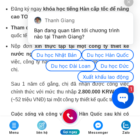
Đăng ký ngay
khóa học tiếng Hàn cấp tốc để nâng
cao TOPIK
lên cấp 4 trong 6 tháng.
Thanh Giang
Tham dự các hội chợ việc làm
dành cho sinh viên
Bạn đang quan tâm tới chương trình 
quốc tế tại trường đại học để tìm kiếm cơ hội.
nào tại Thanh Giang? 
Nộp đơn
xin thực tập tại một công ty thiết kế
nước ngoài có trụ sở tại Seoul
, sau 4 tháng làm
Du học Nhật Bản
Du học Hàn Quốc
việc, công ty này quyết định bảo lãnh visa E-7 cho
Du học Đài Loan
Du học Đức
chị.
Xuất khẩu lao động
Sau 1 năm cố gắng, chị đã nhận được công việc
1
chính thức với mức thu nhập
2.800.000 KRW/tháng
(~52 triệu VNĐ) tại một công ty thiết kế quốc tế.
Cuộc sống và công việc tại Hàn Quốc sau khi có
visa lao động
Một khi đã có
visa lao động
, cơ hội sự nghiệp và
Gọi ngay
Menu
liên hệ
Messenger
Zalo
cuộc sống tại Hàn Quốc sẽ trở nên ổn định hơn