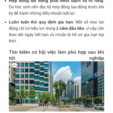
Hợp đồng lao động phải minh bạch và rõ ràng
:
Du học sinh nên đọc kỹ hợp đồng lao động trước khi
ký để tránh những điều khoản bất lợi.
Luôn tuân thủ quy định gia hạn
: Một số visa lao
động chỉ có hiệu lực trong
1 năm đầu tiên
, vì vậy cần
theo dõi ngày hết hạn và chuẩn bị hồ sơ gia hạn kịp
thời.
Tìm kiếm cơ hội việc làm phù hợp sau khi
tốt nghiệp