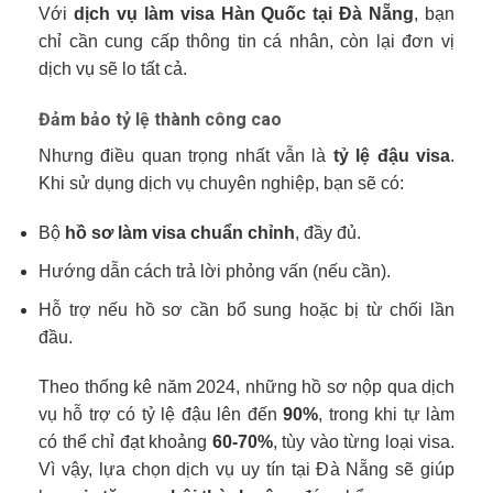
Với
dịch vụ làm visa Hàn Quốc tại Đà Nẵng
, bạn
chỉ cần cung cấp thông tin cá nhân, còn lại đơn vị
dịch vụ sẽ lo tất cả.
Đảm bảo tỷ lệ thành công cao
Nhưng điều quan trọng nhất vẫn là
tỷ lệ đậu visa
.
Khi sử dụng dịch vụ chuyên nghiệp, bạn sẽ có:
Bộ
hồ sơ làm visa chuẩn chỉnh
, đầy đủ.
Hướng dẫn cách trả lời phỏng vấn (nếu cần).
Hỗ trợ nếu hồ sơ cần bổ sung hoặc bị từ chối lần
đầu.
Theo thống kê năm 2024, những hồ sơ nộp qua dịch
vụ hỗ trợ có tỷ lệ đậu lên đến
90%
, trong khi tự làm
có thể chỉ đạt khoảng
60-70%
, tùy vào từng loại visa.
Vì vậy, lựa chọn dịch vụ uy tín tại Đà Nẵng sẽ giúp