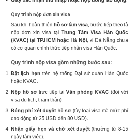
Giấy xác nhận thu nhập hoặc hợp đồng lao động
.
Quy trình nộp đơn xin visa
Sau khi hoàn thiện
hồ sơ làm visa
, bước tiếp theo là
nộp đơn xin visa tại
Trung Tâm Visa Hàn Quốc
(KVAC) tại TP.HCM hoặc Hà Nội
, vì Đà Nẵng chưa
có cơ quan chính thức tiếp nhận visa Hàn Quốc.
Quy trình nộp visa gồm những bước sau:
Đặt lịch hẹn
trên hệ thống Đại sứ quán Hàn Quốc
hoặc KVAC.
Nộp hồ sơ
trực tiếp tại
Văn phòng KVAC
(đối với
visa du lịch, thăm thân).
Đóng phí xét duyệt hồ sơ
(tùy loại visa mà mức phí
dao động từ 25 USD đến 80 USD).
Nhận giấy hẹn và chờ xét duyệt
(thường từ 8-15
ngày làm việc).