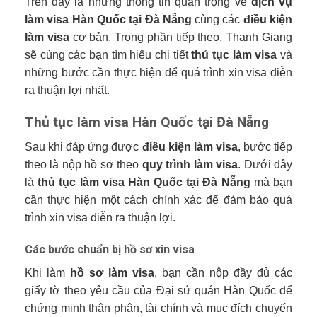
Trên đây là những thông tin quan trọng về
dịch vụ
làm visa Hàn Quốc tại Đà Nẵng
cùng các
điều kiện
làm visa
cơ bản. Trong phần tiếp theo, Thanh Giang
sẽ cùng các bạn tìm hiểu chi tiết
thủ tục làm visa
và
những bước cần thực hiện để quá trình xin visa diễn
ra thuận lợi nhất.
Thủ tục làm visa Hàn Quốc tại Đà Nẵng
Sau khi đáp ứng được
điều kiện làm visa
, bước tiếp
theo là nộp hồ sơ theo
quy trình làm visa
. Dưới đây
là
thủ tục làm visa Hàn Quốc tại Đà Nẵng
mà bạn
cần thực hiện một cách chính xác để đảm bảo quá
trình xin visa diễn ra thuận lợi.
Các bước chuẩn bị hồ sơ xin visa
Khi làm
hồ sơ làm visa
, bạn cần nộp đầy đủ các
giấy tờ theo yêu cầu của Đại sứ quán Hàn Quốc để
chứng minh thân phận, tài chính và mục đích chuyến