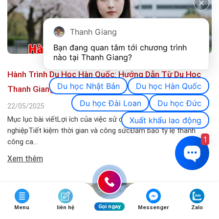
Thanh Giang
Bạn đang quan tâm tới chương trình 
nào tại Thanh Giang? 
Hành Trình Du Học Hàn Quốc: Hướng Dẫn Từ Du Học
Du học Nhật Bản
Du học Hàn Quốc
Thanh Giang
Du học Đài Loan
Du học Đức
22/05/2025
Mục lục bài viếtLợi ích của việc sử dụng dịch vụ chuyên
Xuất khẩu lao động
nghiệpTiết kiệm thời gian và công sứcĐảm bảo tỷ lệ thành
1
công ca...
Xem thêm
Gọi ngay
Menu
liên hệ
Messenger
Zalo