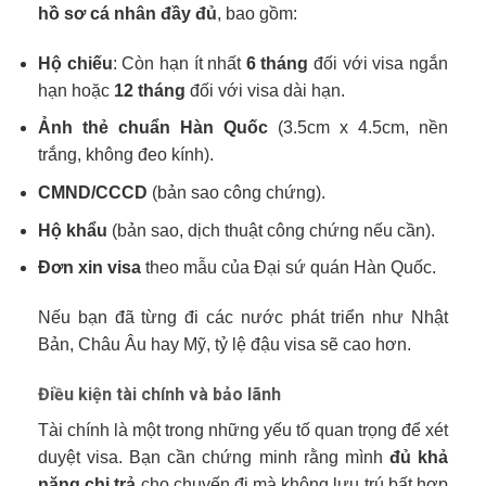
hồ sơ cá nhân đầy đủ
, bao gồm:
Hộ chiếu
: Còn hạn ít nhất
6 tháng
đối với visa ngắn
hạn hoặc
12 tháng
đối với visa dài hạn.
Ảnh thẻ chuẩn Hàn Quốc
(3.5cm x 4.5cm, nền
trắng, không đeo kính).
CMND/CCCD
(bản sao công chứng).
Hộ khẩu
(bản sao, dịch thuật công chứng nếu cần).
Đơn xin visa
theo mẫu của Đại sứ quán Hàn Quốc.
Nếu bạn đã từng đi các nước phát triển như Nhật
Bản, Châu Âu hay Mỹ, tỷ lệ đậu visa sẽ cao hơn.
Điều kiện tài chính và bảo lãnh
Tài chính là một trong những yếu tố quan trọng để xét
duyệt visa. Bạn cần chứng minh rằng mình
đủ khả
năng chi trả
cho chuyến đi mà không lưu trú bất hợp