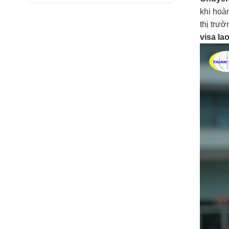
khi hoà
thị trư
visa la