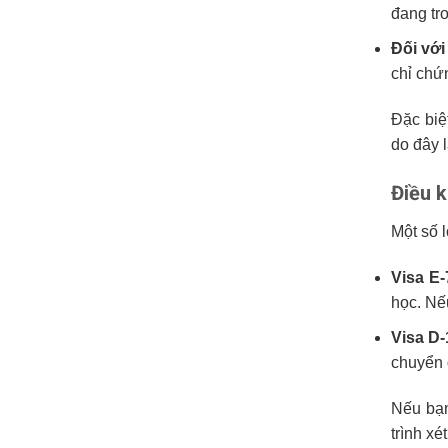
đang tro
Đối với
chỉ chứ
Đặc biệ
do đây 
Điều k
Một số 
Visa E-
học. Nế
Visa D-
chuyển 
Nếu bạ
trình xé