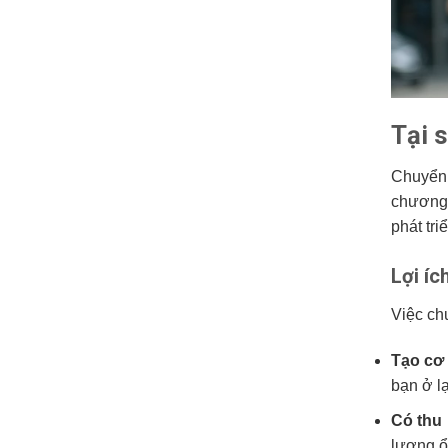
Tại 
Chuyể
chương 
phát tr
Lợi íc
Việc ch
Tạo cơ 
bạn ở lạ
Có thu
lương ổn