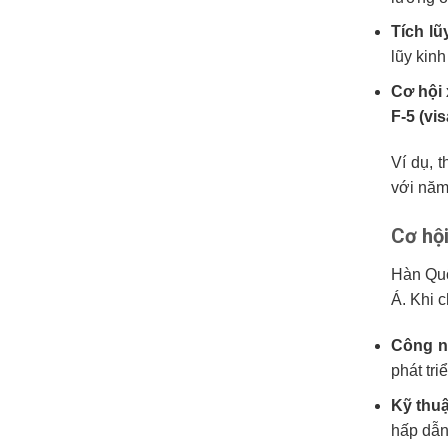
Tích lũ
lũy kin
Cơ hội 
F-5 (vi
Ví dụ, 
với năm
Cơ hội
Hàn Quố
Á. Khi c
Công n
phát tr
Kỹ thuậ
hấp dẫn 