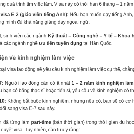
ng quá trình tìm việc làm. Visa này có thời hạn 6 tháng – 1 năm
 visa E-2 (giáo viên tiếng Anh):
Nếu bạn muốn dạy tiếng Anh, 
ng minh đủ khả năng giảng dạy ngoại ngữ.
t, sinh viên các ngành
Kỹ thuật – Công nghệ – Y tế – Khoa 
là các ngành nghề
ưu tiên tuyển dụng
tại Hàn Quốc.
iện về kinh nghiệm làm việc
loại visa lao động sẽ yêu cầu kinh nghiệm làm việc cụ thể, chẳn
7:
Người lao động cần có ít nhất
1 – 2 năm kinh nghiệm làm
u bạn có bằng thạc sĩ hoặc tiến sĩ, yêu cầu về kinh nghiệm có 
10:
Không bắt buộc kinh nghiệm, nhưng nếu có, bạn sẽ có cơ hộ
đổi sang visa E-7 sau này.
n đã từng làm
part-time
(bán thời gian) trong thời gian du họ
t duyệt visa. Tuy nhiên, cần lưu ý rằng: