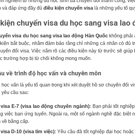
nh nghiệm từ những du học sinh đã chuyển đổi thành công, việ
 và đáp ứng đầy đủ
điều kiện chuyển visa
là những yếu tố quy
 kiện chuyển visa du học sang visa lao
uyển visa du học sang visa lao động Hàn Quốc
không phải 
 kiện bắt buộc, nhằm đảm bảo rằng chỉ những cá nhân có đủ tr
uyển đổi visa. Việc nắm rõ các điều kiện này từ trước sẽ giúp
ác trường hợp bị từ chối không mong muốn.
ầu về trình độ học vấn và chuyên môn
ộ học vấn là yếu tố quan trọng khi xét duyệt hồ sơ chuyển đổi 
 yêu cầu sau:
 visa E-7 (visa lao động chuyên ngành):
Bạn phải tốt nghiệp
g việc bạn ứng tuyển. Ngoài ra, một số ngành nghề đặc biệt nh
 về bằng cấp.
 visa D-10 (visa tìm việc):
Yêu cầu đã tốt nghiệp đại học hoặc