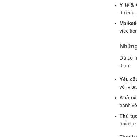
Y tế &
dưỡng, 
Market
việc tr
Những 
Dù có n
định:
Yêu cầ
với vis
Khả nă
tranh vớ
Thủ tụ
phía cơ