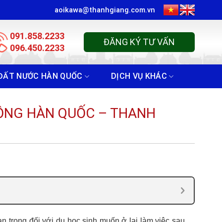
aoikawa@thanhgiang.com.vn
091.858.2233
ĐĂNG KÝ TƯ VẤN
096.450.2233
ĐẤT NƯỚC HÀN QUỐC
DỊCH VỤ KHÁC
ĐỘNG HÀN QUỐC – THANH
n trọng đối với du học sinh muốn ở lại làm việc sau