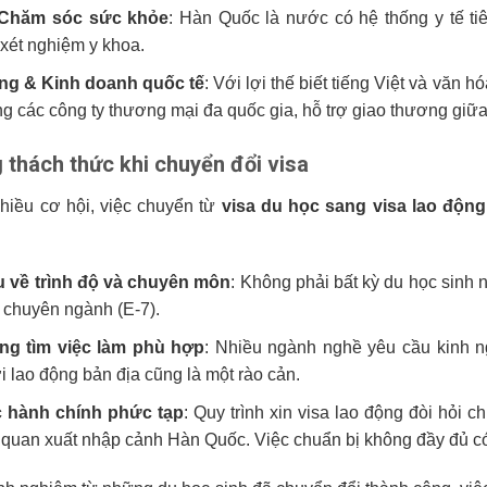
 Chăm sóc sức khỏe
: Hàn Quốc là nước có hệ thống y tế tiên
xét nghiệm y khoa.
ing & Kinh doanh quốc tế
: Với lợi thế biết tiếng Việt và văn 
ong các công ty thương mại đa quốc gia, hỗ trợ giao thương gi
thách thức khi chuyển đổi visa
hiều cơ hội, việc chuyển từ
visa du học sang visa lao độn
u về trình độ và chuyên môn
: Không phải bất kỳ du học sinh n
a chuyên ngành (E-7).
ng tìm việc làm phù hợp
: Nhiều ngành nghề yêu cầu kinh 
i lao động bản địa cũng là một rào cản.
c hành chính phức tạp
: Quy trình xin visa lao động đòi hỏi 
 quan xuất nhập cảnh Hàn Quốc. Việc chuẩn bị không đầy đủ có 