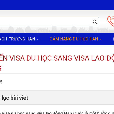
ÁCH TRƯỜNG HÀN
CẨM NANG DU HỌC HÀN
ỂN VISA DU HỌC SANG VISA LAO 
G
25
lục bài viết
 visa du học sang visa lao động Hàn Quốc
là một bước qua