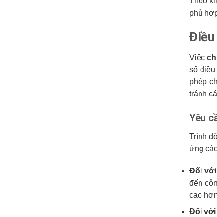
Theo ki
phù hợp
Điều
Việc
ch
số điều
phép ch
tránh c
Yêu c
Trình đ
ứng các
Đối với
đến côn
cao hơn
Đối với