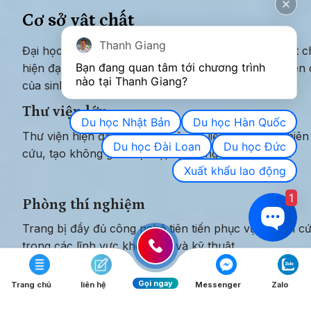
Cơ sở vật chất
Thanh Giang
Đại học Quốc gia Kunsan sở hữu hệ thống cơ sở vật ch
Bạn đang quan tâm tới chương trình 
hiện đại, hỗ trợ tối ưu cho nhu cầu học tập và nghiên 
nào tại Thanh Giang? 
của sinh viên.
Thư viện lớn
Du học Nhật Bản
Du học Hàn Quốc
Thư viện hiện đại với hàng triệu tài liệu và sách nghiên 
Du học Đài Loan
Du học Đức
cứu, tạo không gian học tập lý tưởng cho sinh viên
Xuất khẩu lao động
1
Phòng thí nghiệm
Trang bị đầy đủ công nghệ tiên tiến phục vụ nghiên cứ
trong các lĩnh vực khoa học và kỹ thuật
Gọi ngay
Trang chủ
liên hệ
Messenger
Zalo
Khu thể thao