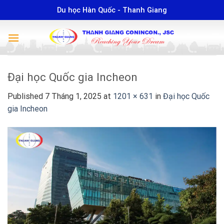
Skip
Du học Hàn Quốc - Thanh Giang
to
content
Đại học Quốc gia Incheon
Published
7 Tháng 1, 2025
at
1201 × 631
in
Đại học Quốc
gia Incheon